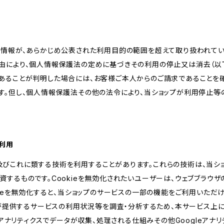
人情報が、あらかじめ公表された利用目的の範囲を超えて取り扱われて
由により、個人情報保護法の定めに基づきその利用の停止又は消去（以下
あることが判明した場合には、お客様ご本人からのご請求であることを
す。但し、個人情報保護法その他の法令により、当ショップが利用停止等
の利用
kie及びこれに類する技術を利用することがあります。これらの技術は、当
するものです。Cookieを無効化されたいユーザーは、ウェブブラウザの
kieを無効化すると、当ショップのサービスの一部の機能をご利用いただ
が提供するサービスの利用状況等を調査・分析するため、本サービス上に Goog
leアナリティクスでデータが収集、処理される仕組みその他Googleアナ